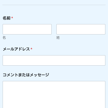
コ
名前
*
メ
ン
ト
ま
た
名
姓
は
メ
メールアドレス
*
ッ
セ
ー
ジ
メ
ー
コメントまたはメッセージ
ル
ア
ド
レ
ス
*